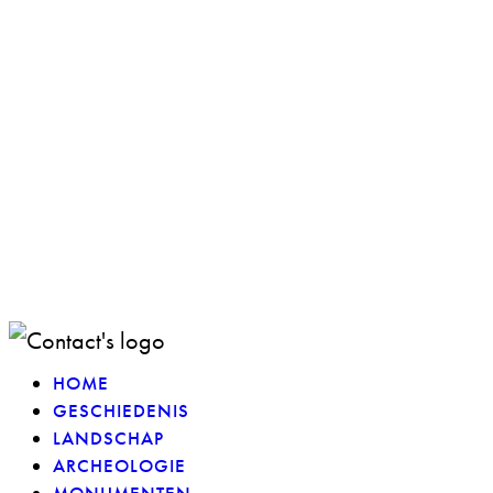
Aalten-Bredevoort.
Een
cultuurhistorische
fietstocht
€
9,95
IN WINKELWAGEN
HOME
GESCHIEDENIS
LANDSCHAP
ARCHEOLOGIE