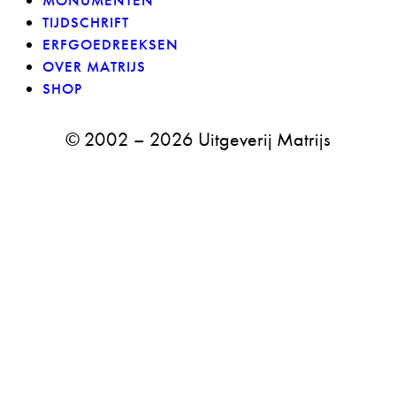
MONUMENTEN
TIJDSCHRIFT
ERFGOEDREEKSEN
OVER MATRIJS
SHOP
facebook-
instagram
© 2002 – 2026 Uitgeverij Matrijs
1