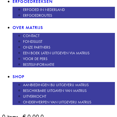
ERFGOEDREEKSEN
ERFGOED IN NEDERLAND
ERFGOEDROUTES
OVER MATRIJS
CONTACT
FONDSLIJST
ONZE PARTNERS
EEN BOEK LATEN UITGEVEN VIA MATRIJS
VOOR DE PERS
BESTELINFORMATIE
SHOP
AANBIEDINGEN BIJ UITGEVERIJ MATRIJS
BESCHIKBARE UITGAVEN VAN MATRIJS
UITVERKOCHT
ONDERWERPEN VAN UITGEVERIJ MATRIJS
0 items
-
€ 0,00
0