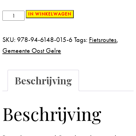
Groenlo.
IN WINKELWAGEN
Een
cultuurhistorische
SKU:
978-94-6148-015-6
Tags:
Fietsroutes
,
fietstocht
Gemeente Oost Gelre
aantal
Beschrijving
Beschrijving