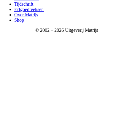
Tijdschrift
Erfgoedreeksen
Over Matrijs
Shop
facebook-
instagram
© 2002 – 2026 Uitgeverij Matrijs
1