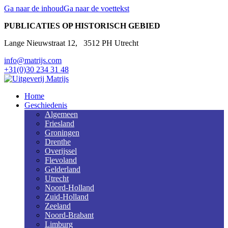
Ga naar de inhoud
Ga naar de voettekst
PUBLICATIES OP HISTORISCH GEBIED
Lange Nieuwstraat 12, 3512 PH Utrecht
info@matrijs.com
+31(0)30 234 31 48
facebook
instagramm
Home
Geschiedenis
Algemeen
Friesland
Groningen
Drenthe
Overijssel
Flevoland
Gelderland
Utrecht
Noord-Holland
Zuid-Holland
Zeeland
Noord-Brabant
Limburg