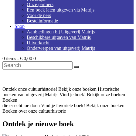
Onze partners
Een boek laten uitgeven via Matrijs
Voor de pers
Bestelinformatie
Shop
Aanbiedingen bij Uitgeverij Matrijs
Beschikbare uitgaven van Matrijs
Uitverkocht
Onderwerpen van uitgeverij Matrijs
0 items
-
€ 0,00
0
Search
Ontdek onze cultuurhistorie!
Bekijk onze boeken
Historische
boeken van uitgeverij Matrijs
Vind je boek!
Bekijk onze boeken
Boeken
die er echt toe doen
Vind je favoriete boek!
Bekijk onze boeken
Boeken over onze cultuurhistorie
Ontdek je nieuwe boek