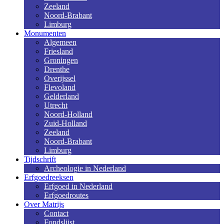
Zeeland
Noord-Brabant
Limburg
Monumenten
Algemeen
Friesland
Groningen
Drenthe
Overijssel
Flevoland
Gelderland
Utrecht
Noord-Holland
Zuid-Holland
Zeeland
Noord-Brabant
Limburg
Tijdschrift
Archeologie in Nederland
Erfgoedreeksen
Erfgoed in Nederland
Erfgoedroutes
Over Matrijs
Contact
Fondslijst